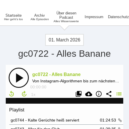
Über diesen
Startseite
Archiv
Impressum
Datenschutz
Podcast
Hier geht's los
Alle Episoden
Alles Wissenswerte
01. March 2026
gc0722 - Alles Banane
gc0722 - Alles Banane
Von Instagram-Algorithmen bis zum nächsten MacBook: Was Technik wirklich bewegt. Spannende Einblicke, ehrliche Meinungen, echte Diskussionen.
00:00:00
Playlist
gc0744 - Kalte Gerüchte heiß serviert
01:24:53