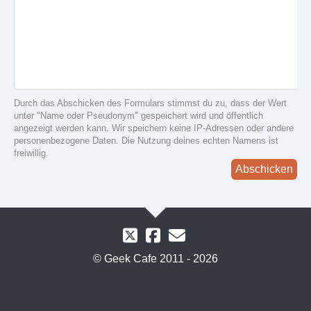
Durch das Abschicken des Formulars stimmst du zu, dass der Wert
unter "Name oder Pseudonym" gespeichert wird und öffentlich
angezeigt werden kann. Wir speichern keine IP-Adressen oder andere
personenbezogene Daten. Die Nutzung deines echten Namens ist
freiwillig.
Abschicken
© Geek Cafe 2011 - 2026