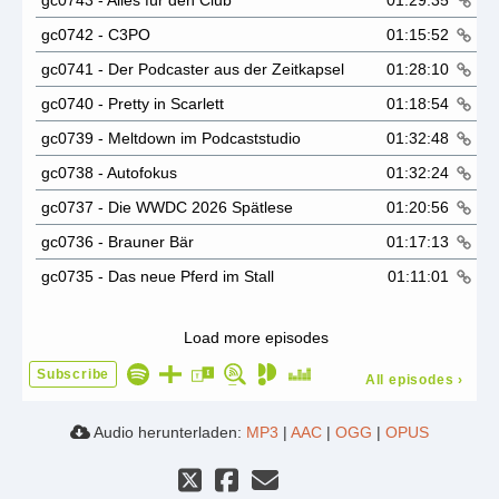
gc0743 - Alles für den Club
01:29:35
gc0742 - C3PO
01:15:52
gc0741 - Der Podcaster aus der Zeitkapsel
01:28:10
gc0740 - Pretty in Scarlett
01:18:54
gc0739 - Meltdown im Podcaststudio
01:32:48
gc0738 - Autofokus
01:32:24
gc0737 - Die WWDC 2026 Spätlese
01:20:56
gc0736 - Brauner Bär
01:17:13
gc0735 - Das neue Pferd im Stall
01:11:01
Load more episodes
Subscribe
All episodes
›
Audio herunterladen:
MP3
|
AAC
|
OGG
|
OPUS