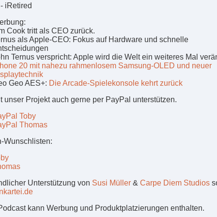
- iRetired
erbung:
m Cook tritt als CEO zurück.
rnus als Apple-CEO: Fokus auf Hardware und schnelle
ntscheidungen
hn Ternus verspricht: Apple wird die Welt ein weiteres Mal ver
Phone 20 mit nahezu rahmenlosem Samsung-OLED und neuer
splaytechnik
eo Geo AES+:
Die Arcade-Spielekonsole kehrt zurück
nt unser Projekt auch gerne per PayPal unterstützen.
ayPal Toby
ayPal Thomas
-Wunschlisten:
oby
homas
undlicher Unterstützung von
Susi Müller
&
Carpe Diem Studios
s
kartei.de
Podcast kann Werbung und Produktplatzierungen enthalten.