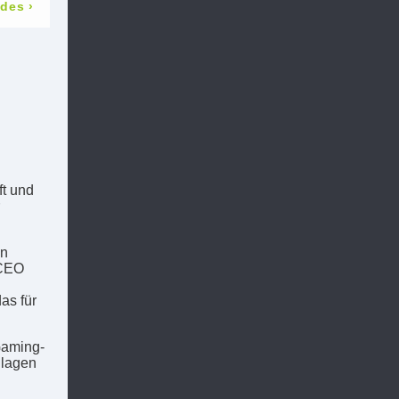
odes
›
ft und
hn
 CEO
as für
Gaming-
hlagen