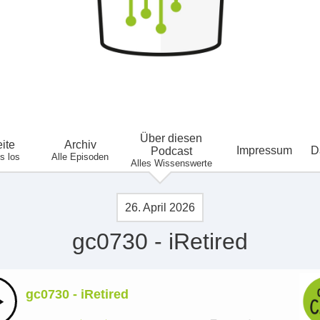
Geek Cafe
Über diesen
eite
Archiv
Impressum
D
Podcast
's los
Alle Episoden
Alles Wissenswerte
26. April 2026
gc0730 - iRetired
gc0730 - iRetired