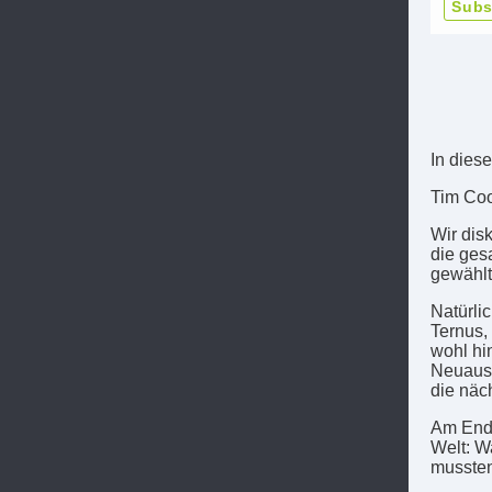
Subs
In dies
Tim Coo
Wir dis
die ges
gewählt 
Natürli
Ternus,
wohl hi
Neuausr
die näc
Am Ende
Welt: W
mussten