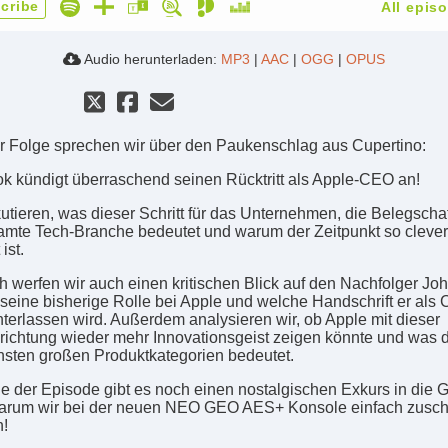
cribe
All epis
Audio herunterladen:
MP3
|
AAC
|
OGG
|
OPUS
er Folge sprechen wir über den Paukenschlag aus Cupertino:
k kündigt überraschend seinen Rücktritt als Apple-CEO an!
kutieren, was dieser Schritt für das Unternehmen, die Belegscha
amte Tech-Branche bedeutet und warum der Zeitpunkt so clever
ist.
ch werfen wir auch einen kritischen Blick auf den Nachfolger Jo
 seine bisherige Rolle bei Apple und welche Handschrift er als
nterlassen wird. Außerdem analysieren wir, ob Apple mit dieser
ichtung wieder mehr Innovationsgeist zeigen könnte und was d
hsten großen Produktkategorien bedeutet.
 der Episode gibt es noch einen nostalgischen Exkurs in die 
arum wir bei der neuen NEO GEO AES+ Konsole einfach zusc
!