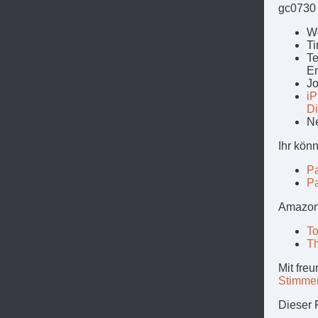
gc0730 
W
Ti
Te
E
Jo
i
Di
N
Ihr kön
P
P
Amazon
T
T
Mit fre
Stimmen
Dieser 