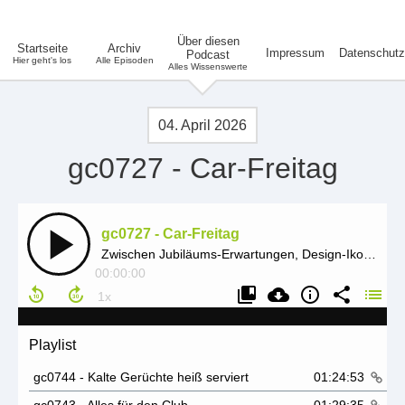
Über diesen
Startseite
Archiv
Impressum
Datenschutz
Podcast
Hier geht's los
Alle Episoden
Alles Wissenswerte
04. April 2026
gc0727 - Car-Freitag
gc0727 - Car-Freitag
Zwischen Jubiläums-Erwartungen, Design-Ikonen und Tech-Raritäten – was bleibt vom Mythos Apple?
00:00:00
Playlist
gc0744 - Kalte Gerüchte heiß serviert
01:24:53