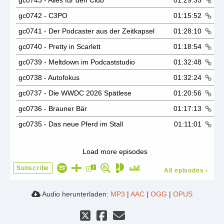
gc0743 - Alles für den Club
01:29:35
gc0742 - C3PO
01:15:52
gc0741 - Der Podcaster aus der Zeitkapsel
01:28:10
gc0740 - Pretty in Scarlett
01:18:54
gc0739 - Meltdown im Podcaststudio
01:32:48
gc0738 - Autofokus
01:32:24
gc0737 - Die WWDC 2026 Spätlese
01:20:56
gc0736 - Brauner Bär
01:17:13
gc0735 - Das neue Pferd im Stall
01:11:01
Load more episodes
Subscribe
All episodes
›
Audio herunterladen:
MP3
|
AAC
|
OGG
|
OPUS